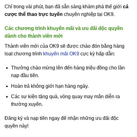
Chỉ trong vài phút, bạn đã sẵn sàng khám phá thế giới
cá
cược thể thao trực tuyến
chuyên nghiệp tại OK9.
Các chương trình khuyến mãi và ưu đãi độc quyền
dành cho thành viên mới
Thành viên mới của OK9 sẽ được chào đón bằng hàng
loạt chương trình
khuyến mãi OK9
cực kỳ hấp dẫn:
Thưởng chào mừng lên đến hàng triệu đồng cho lần
nạp đầu tiên.
Hoàn trả không giới hạn hàng ngày.
Các sự kiện tặng quà, vòng quay may mắn diễn ra
thường xuyên.
Đăng ký và nạp tiền ngay để nhận những ưu đãi độc
quyền này!