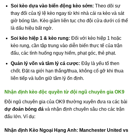
Soi kèo dựa vào biến động kèo sớm:
Theo dõi sự
thay đổi của tỷ lệ kèo ngay từ khi nhà cái ra kèo và sát
giờ bóng lăn. Kèo giảm liên tục cho đội cửa dưới có thể
là dấu hiệu bất ngờ.
Soi kèo hiệp 1 & kèo rung:
Đối với kèo hiệp 1 hoặc
kèo rung, cần tập trung vào diễn biến thực tế của trận
đấu, các tình huống nguy hiểm, phạt góc, thẻ phạt.
Quản lý vốn và tâm lý cá cược:
Đây là yếu tố then
chốt. Đặt ra giới hạn thắng/thua, không cố gỡ khi thua
liên tiếp và luôn giữ tâm lý ổn định.
Nhận định kèo độc quyền từ đội ngũ chuyên gia OK9
Đội ngũ chuyên gia của OK9 thường xuyên đưa ra các bài
dự đoán bóng đá
và nhận định chuyên sâu cho các trận
đấu lớn. Ví dụ:
Nhận định Kèo Ngoại Hạng Anh: Manchester United vs