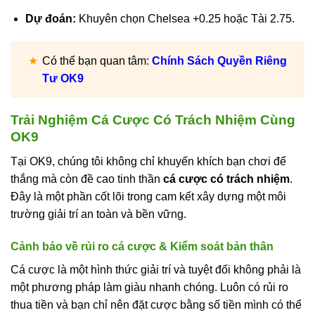
Dự đoán:
Khuyên chọn Chelsea +0.25 hoặc Tài 2.75.
Có thể bạn quan tâm:
Chính Sách Quyền Riêng
Tư OK9
Trải Nghiệm Cá Cược Có Trách Nhiệm Cùng
OK9
Tại OK9, chúng tôi không chỉ khuyến khích bạn chơi để
thắng mà còn đề cao tinh thần
cá cược có trách nhiệm
.
Đây là một phần cốt lõi trong cam kết xây dựng một môi
trường giải trí an toàn và bền vững.
Cảnh báo về rủi ro cá cược & Kiểm soát bản thân
Cá cược là một hình thức giải trí và tuyệt đối không phải là
một phương pháp làm giàu nhanh chóng. Luôn có rủi ro
thua tiền và bạn chỉ nên đặt cược bằng số tiền mình có thể