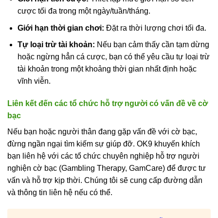
cược tối đa trong một ngày/tuần/tháng.
Giới hạn thời gian chơi:
Đặt ra thời lượng chơi tối đa.
Tự loại trừ tài khoản:
Nếu bạn cảm thấy cần tạm dừng
hoặc ngừng hẳn cá cược, bạn có thể yêu cầu tự loại trừ
tài khoản trong một khoảng thời gian nhất định hoặc
vĩnh viễn.
Liên kết đến các tổ chức hỗ trợ người có vấn đề về cờ
bạc
Nếu bạn hoặc người thân đang gặp vấn đề với cờ bạc,
đừng ngần ngại tìm kiếm sự giúp đỡ. OK9 khuyến khích
bạn liên hệ với các tổ chức chuyên nghiệp hỗ trợ người
nghiện cờ bạc (Gambling Therapy, GamCare) để được tư
vấn và hỗ trợ kịp thời. Chúng tôi sẽ cung cấp đường dẫn
và thông tin liên hệ nếu có thể.