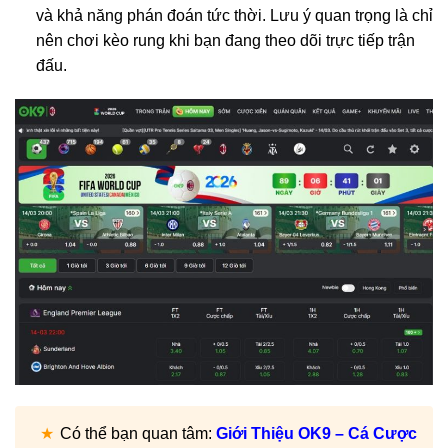
và khả năng phán đoán tức thời. Lưu ý quan trọng là chỉ
nên chơi kèo rung khi bạn đang theo dõi trực tiếp trận
đấu.
Có thể bạn quan tâm:
Giới Thiệu OK9 – Cá Cược