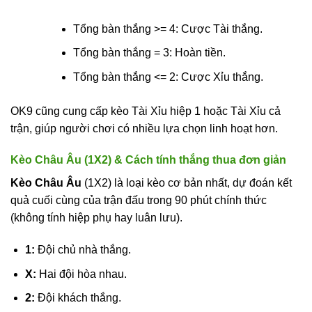
Tổng bàn thắng >= 4: Cược Tài thắng.
Tổng bàn thắng = 3: Hoàn tiền.
Tổng bàn thắng <= 2: Cược Xỉu thắng.
OK9 cũng cung cấp kèo Tài Xỉu hiệp 1 hoặc Tài Xỉu cả
trận, giúp người chơi có nhiều lựa chọn linh hoạt hơn.
Kèo Châu Âu (1X2) & Cách tính thắng thua đơn giản
Kèo Châu Âu
(1X2) là loại kèo cơ bản nhất, dự đoán kết
quả cuối cùng của trận đấu trong 90 phút chính thức
(không tính hiệp phụ hay luân lưu).
1:
Đội chủ nhà thắng.
X:
Hai đội hòa nhau.
2:
Đội khách thắng.