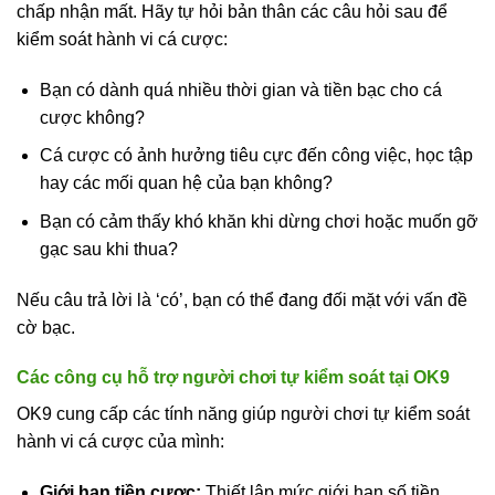
chấp nhận mất. Hãy tự hỏi bản thân các câu hỏi sau để
kiểm soát hành vi cá cược:
Bạn có dành quá nhiều thời gian và tiền bạc cho cá
cược không?
Cá cược có ảnh hưởng tiêu cực đến công việc, học tập
hay các mối quan hệ của bạn không?
Bạn có cảm thấy khó khăn khi dừng chơi hoặc muốn gỡ
gạc sau khi thua?
Nếu câu trả lời là ‘có’, bạn có thể đang đối mặt với vấn đề
cờ bạc.
Các công cụ hỗ trợ người chơi tự kiểm soát tại OK9
OK9 cung cấp các tính năng giúp người chơi tự kiểm soát
hành vi cá cược của mình:
Giới hạn tiền cược:
Thiết lập mức giới hạn số tiền