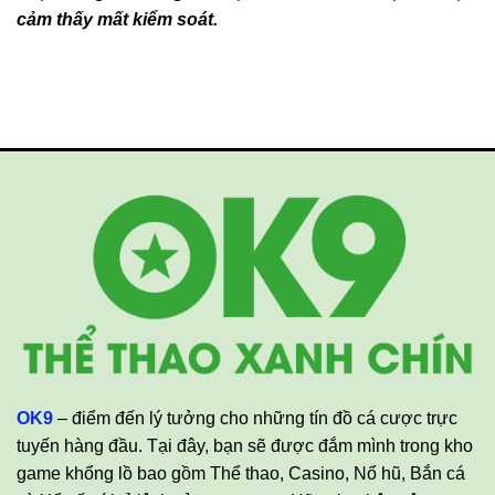
cảm thấy mất kiểm soát.
OK9
– điểm đến lý tưởng cho những tín đồ cá cược trực
tuyến hàng đầu. Tại đây, bạn sẽ được đắm mình trong kho
game khổng lồ bao gồm Thể thao, Casino, Nổ hũ, Bắn cá