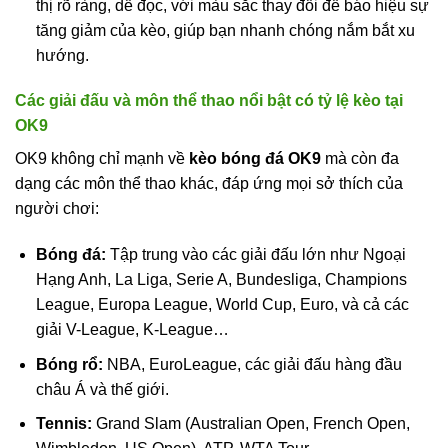
thị rõ ràng, dễ đọc, với màu sắc thay đổi để báo hiệu sự
tăng giảm của kèo, giúp bạn nhanh chóng nắm bắt xu
hướng.
Các giải đấu và môn thể thao nổi bật có tỷ lệ kèo tại
OK9
OK9 không chỉ mạnh về
kèo bóng đá OK9
mà còn đa
dạng các môn thể thao khác, đáp ứng mọi sở thích của
người chơi:
Bóng đá:
Tập trung vào các giải đấu lớn như Ngoại
Hạng Anh, La Liga, Serie A, Bundesliga, Champions
League, Europa League, World Cup, Euro, và cả các
giải V-League, K-League…
Bóng rổ:
NBA, EuroLeague, các giải đấu hàng đầu
châu Á và thế giới.
Tennis:
Grand Slam (Australian Open, French Open,