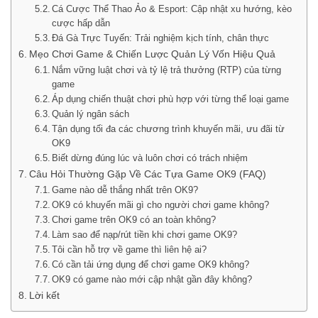
Cá Cược Thể Thao Ảo & Esport: Cập nhật xu hướng, kèo
cược hấp dẫn
Đá Gà Trực Tuyến: Trải nghiệm kịch tính, chân thực
Mẹo Chơi Game & Chiến Lược Quản Lý Vốn Hiệu Quả
Nắm vững luật chơi và tỷ lệ trả thưởng (RTP) của từng
game
Áp dụng chiến thuật chơi phù hợp với từng thể loại game
Quản lý ngân sách
Tận dụng tối đa các chương trình khuyến mãi, ưu đãi từ
OK9
Biết dừng đúng lúc và luôn chơi có trách nhiệm
Câu Hỏi Thường Gặp Về Các Tựa Game OK9 (FAQ)
Game nào dễ thắng nhất trên OK9?
OK9 có khuyến mãi gì cho người chơi game không?
Chơi game trên OK9 có an toàn không?
Làm sao để nạp/rút tiền khi chơi game OK9?
Tôi cần hỗ trợ về game thì liên hệ ai?
Có cần tải ứng dụng để chơi game OK9 không?
OK9 có game nào mới cập nhật gần đây không?
Lời kết