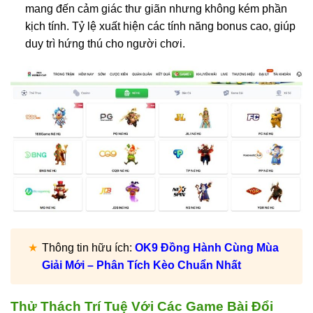
mang đến cảm giác thư giãn nhưng không kém phần
kịch tính. Tỷ lệ xuất hiện các tính năng bonus cao, giúp
duy trì hứng thú cho người chơi.
Thông tin hữu ích:
OK9 Đồng Hành Cùng Mùa
Giải Mới – Phân Tích Kèo Chuẩn Nhất
Thử Thách Trí Tuệ Với Các Game Bài Đổi