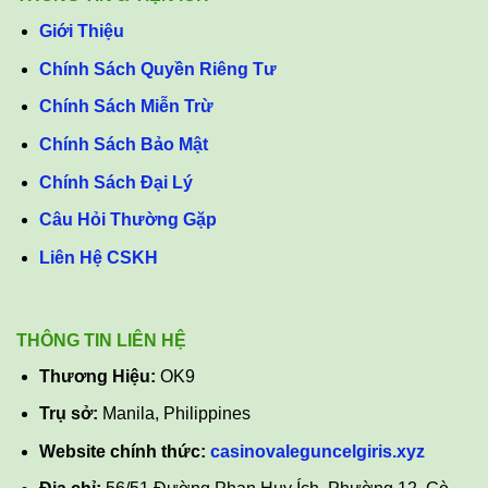
Giới Thiệu
Chính Sách Quyền Riêng Tư
Chính Sách Miễn Trừ
Chính Sách Bảo Mật
Chính Sách Đại Lý
Câu Hỏi Thường Gặp
Liên Hệ CSKH
THÔNG TIN LIÊN HỆ
Thương Hiệu:
OK9
Trụ sở:
Manila, Philippines
Website chính thức:
casinovaleguncelgiris.xyz