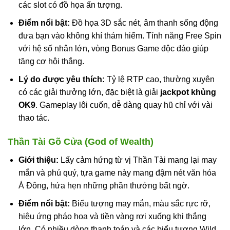
các slot có đồ họa ấn tượng.
Điểm nổi bật:
Đồ họa 3D sắc nét, âm thanh sống động
đưa bạn vào không khí thám hiểm. Tính năng Free Spin
với hệ số nhân lớn, vòng Bonus Game độc đáo giúp
tăng cơ hội thắng.
Lý do được yêu thích:
Tỷ lệ RTP cao, thường xuyên
có các giải thưởng lớn, đặc biệt là giải
jackpot khủng
OK9
. Gameplay lôi cuốn, dễ dàng quay hũ chỉ với vài
thao tác.
Thần Tài Gõ Cửa (God of Wealth)
Giới thiệu:
Lấy cảm hứng từ vị Thần Tài mang lại may
mắn và phú quý, tựa game này mang đậm nét văn hóa
Á Đông, hứa hẹn những phần thưởng bất ngờ.
Điểm nổi bật:
Biểu tượng may mắn, màu sắc rực rỡ,
hiệu ứng pháo hoa và tiền vàng rơi xuống khi thắng
lớn. Có nhiều dòng thanh toán và các biểu tượng Wild,