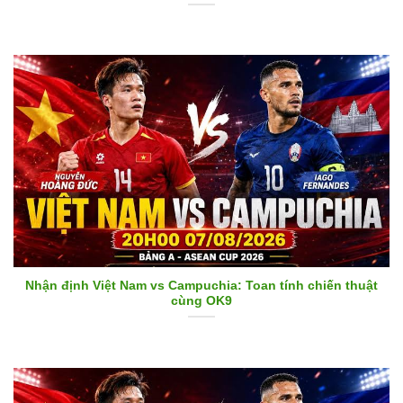
Nhận định Việt Nam vs Campuchia: Toan tính chiến thuật
cùng OK9