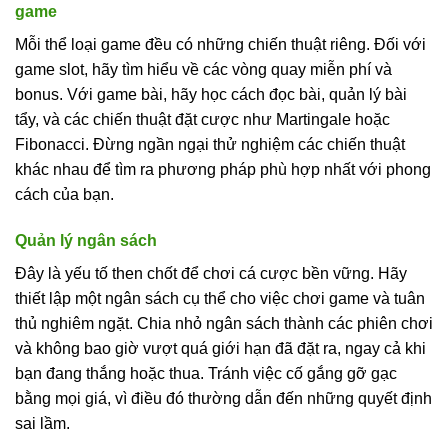
game
Mỗi thể loại game đều có những chiến thuật riêng. Đối với
game slot, hãy tìm hiểu về các vòng quay miễn phí và
bonus. Với game bài, hãy học cách đọc bài, quản lý bài
tẩy, và các chiến thuật đặt cược như Martingale hoặc
Fibonacci. Đừng ngần ngại thử nghiệm các chiến thuật
khác nhau để tìm ra phương pháp phù hợp nhất với phong
cách của bạn.
Quản lý ngân sách
Đây là yếu tố then chốt để chơi cá cược bền vững. Hãy
thiết lập một ngân sách cụ thể cho việc chơi game và tuân
thủ nghiêm ngặt. Chia nhỏ ngân sách thành các phiên chơi
và không bao giờ vượt quá giới hạn đã đặt ra, ngay cả khi
bạn đang thắng hoặc thua. Tránh việc cố gắng gỡ gạc
bằng mọi giá, vì điều đó thường dẫn đến những quyết định
sai lầm.