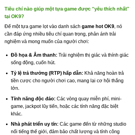
Tiêu chí nào giúp một tựa game được “yêu thích nhất”
tại OK9?
Để một tựa game lọt vào danh sách
game hot OK9
, nó
cần đáp ứng nhiều tiêu chí quan trọng, phản ánh trải
nghiệm và mong muốn của người chơi:
Đồ họa & Âm thanh:
Trải nghiệm thị giác và thính giác
sống động, cuốn hút.
Tỷ lệ trả thưởng (RTP) hấp dẫn:
Khả năng hoàn trả
tiền cược cho người chơi cao, mang lại cơ hội thắng
lớn.
Tính năng độc đáo:
Các vòng quay miễn phí, mini-
game, jackpot lũy tiến, hoặc các tính năng đặc biệt
khác.
Nhà phát triển uy tín:
Các game đến từ những studio
nổi tiếng thế giới, đảm bảo chất lượng và tính công