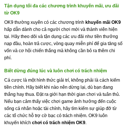
Tận dụng tối đa các chương trình khuyến mãi, ưu đãi
từ OK9
OK9 thường xuyên có các chương trình
khuyến mãi OK9
hấp dẫn dành cho cả người chơi mới và thành viên hiện
tại. Hãy theo dõi và tận dụng các ưu đãi như tiền thưởng
nạp đầu, hoàn trả cược, vòng quay miễn phí để gia tăng số
vốn và cơ hội chiến thắng mà không cần bỏ ra thêm chi
phí.
Biết dừng đúng lúc và luôn chơi có trách nhiệm
Cá cược là một hình thức giải trí, không phải là cách kiếm
tiền chính. Hãy biết khi nào nên dừng lại, dù bạn đang
thắng hay thua. Đặt ra giới hạn thời gian chơi và tuân thủ.
Nếu bạn cảm thấy việc chơi game ảnh hưởng đến cuộc
sống cá nhân hoặc tài chính, hãy tìm kiếm sự giúp đỡ từ
các tổ chức hỗ trợ cờ bạc có trách nhiệm. OK9 luôn
khuyến khích
chơi có trách nhiệm OK9
.