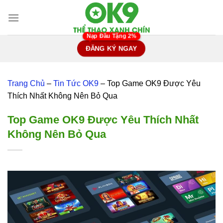
Chuyển
đến
nội
dung
ĐĂNG KÝ NGAY
Trang Chủ
–
Tin Tức OK9
–
Top Game OK9 Được Yêu
Thích Nhất Không Nên Bỏ Qua
Top Game OK9 Được Yêu Thích Nhất
Không Nên Bỏ Qua