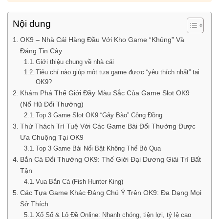
Nội dung
OK9 – Nhà Cái Hàng Đầu Với Kho Game “Khủng” Và
Đáng Tin Cậy
Giới thiệu chung về nhà cái
Tiêu chí nào giúp một tựa game được “yêu thích nhất” tại
OK9?
Khám Phá Thế Giới Đầy Màu Sắc Của Game Slot OK9
(Nổ Hũ Đổi Thưởng)
Top 3 Game Slot OK9 “Gây Bão” Cộng Đồng
Thử Thách Trí Tuệ Với Các Game Bài Đổi Thưởng Được
Ưa Chuộng Tại OK9
Top 3 Game Bài Nổi Bật Không Thể Bỏ Qua
Bắn Cá Đổi Thưởng OK9: Thế Giới Đại Dương Giải Trí Bất
Tận
Vua Bắn Cá (Fish Hunter King)
Các Tựa Game Khác Đáng Chú Ý Trên OK9: Đa Dạng Mọi
Sở Thích
Xổ Số & Lô Đề Online: Nhanh chóng, tiện lợi, tỷ lệ cao