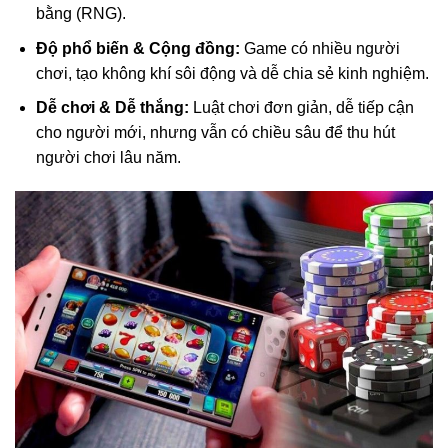
bằng (RNG).
Độ phổ biến & Cộng đồng:
Game có nhiều người
chơi, tạo không khí sôi động và dễ chia sẻ kinh nghiệm.
Dễ chơi & Dễ thắng:
Luật chơi đơn giản, dễ tiếp cận
cho người mới, nhưng vẫn có chiều sâu để thu hút
người chơi lâu năm.