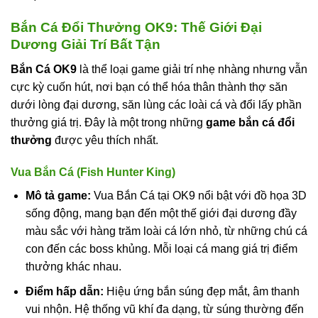
Bắn Cá Đổi Thưởng OK9: Thế Giới Đại
Dương Giải Trí Bất Tận
Bắn Cá OK9
là thể loại game giải trí nhẹ nhàng nhưng vẫn
cực kỳ cuốn hút, nơi bạn có thể hóa thân thành thợ săn
dưới lòng đại dương, săn lùng các loài cá và đổi lấy phần
thưởng giá trị. Đây là một trong những
game bắn cá đổi
thưởng
được yêu thích nhất.
Vua Bắn Cá (Fish Hunter King)
Mô tả game:
Vua Bắn Cá tại OK9 nổi bật với đồ họa 3D
sống động, mang bạn đến một thế giới đại dương đầy
màu sắc với hàng trăm loài cá lớn nhỏ, từ những chú cá
con đến các boss khủng. Mỗi loại cá mang giá trị điểm
thưởng khác nhau.
Điểm hấp dẫn:
Hiệu ứng bắn súng đẹp mắt, âm thanh
vui nhộn. Hệ thống vũ khí đa dạng, từ súng thường đến