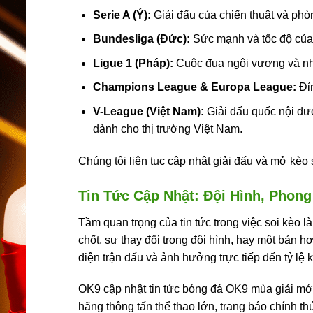
Serie A (Ý):
Giải đấu của chiến thuật và phò
Bundesliga (Đức):
Sức mạnh và tốc độ của 
Ligue 1 (Pháp):
Cuộc đua ngôi vương và nhữ
Champions League & Europa League:
Đỉn
V-League (Việt Nam):
Giải đấu quốc nội đượ
dành cho thị trường Việt Nam.
Chúng tôi liên tục cập nhật giải đấu và mở kèo
Tin Tức Cập Nhật: Đội Hình, Pho
Tầm quan trọng của tin tức trong việc soi kèo 
chốt, sự thay đổi trong đội hình, hay một bản
diện trận đấu và ảnh hưởng trực tiếp đến tỷ lệ 
OK9 cập nhật tin tức bóng đá OK9 mùa giải mới
hãng thông tấn thể thao lớn, trang báo chính t