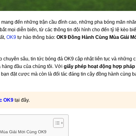
h, mang đến những trận cầu đỉnh cao, những pha bóng mãn nhã
ắt mọi diễn biến, từ các thông tin đội hình cho đến tỷ lệ kèo bi
ất,
OK9
tự hào thông báo:
OK9 Đồng Hành Cùng Mùa Giải Mớ
èo chuyên sâu, tin tức bóng đá OK9 cập nhật liên tục và những 
a hàng đầu của chúng tôi. Với
giấy phép hoạt động hợp pháp
 bạn đặt cược mà còn là đối tác đáng tin cậy đồng hành cùng b
ức OK9
tại đây.
 Mùa Giải Mới Cùng OK9