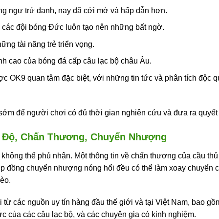
ng ngự trứ danh, nay đã cởi mở và hấp dẫn hơn.
các đội bóng Đức luôn tạo nên những bất ngờ.
ng tài năng trẻ triển vọng.
h cao của bóng đá cấp câu lạc bộ châu Âu.
c OK9 quan tâm đặc biệt, với những tin tức và phân tích độc 
 sớm để người chơi có đủ thời gian nghiên cứu và đưa ra quyết 
ng Độ, Chấn Thương, Chuyển Nhượng
là không thể phủ nhận. Một thông tin về chấn thương của cầu thủ
 hợp đồng chuyển nhượng nóng hổi đều có thể làm xoay chuyển 
kèo.
 từ các nguồn uy tín hàng đầu thế giới và tại Việt Nam, bao gồ
hức của các câu lạc bộ, và các chuyên gia có kinh nghiệm.