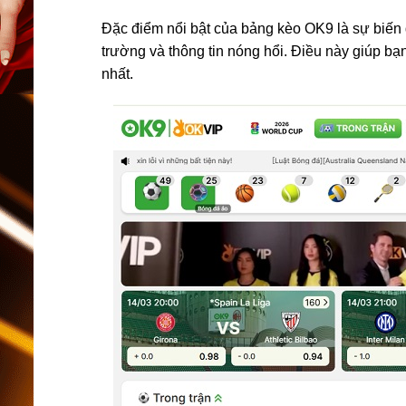
Đặc điểm nổi bật của bảng kèo OK9 là sự biến đ
trường và thông tin nóng hổi. Điều này giúp bạ
nhất.