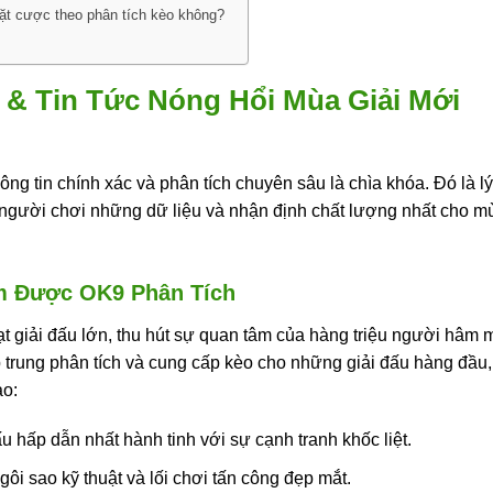
ặt cược theo phân tích kèo không?
 & Tin Tức Nóng Hổi Mùa Giải Mới
ng tin chính xác và phân tích chuyên sâu là chìa khóa. Đó là l
 người chơi những dữ liệu và nhận định chất lượng nhất cho m
m Được OK9 Phân Tích
ạt giải đấu lớn, thu hút sự quan tâm của hàng triệu người hâm 
p trung phân tích và cung cấp kèo cho những giải đấu hàng đầu
ào:
u hấp dẫn nhất hành tinh với sự cạnh tranh khốc liệt.
ôi sao kỹ thuật và lối chơi tấn công đẹp mắt.