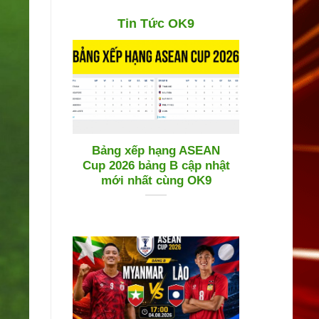
Tin Tức OK9
Bảng xếp hạng ASEAN
Cup 2026 bảng B cập nhật
mới nhất cùng OK9