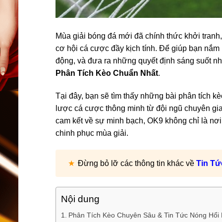
Mùa giải bóng đá mới đã chính thức khởi tran
cơ hội cá cược đầy kịch tính. Để giúp bạn nắm b
động, và đưa ra những quyết định sáng suốt nh
Phân Tích Kèo Chuẩn Nhất
.
Tại đây, bạn sẽ tìm thấy những bài phân tích k
lược cá cược thông minh từ đội ngũ chuyên gi
cam kết về sự minh bạch, OK9 không chỉ là nơi
chinh phục mùa giải.
Đừng bỏ lỡ các thông tin khác về
Tin T
Nội dung
Phân Tích Kèo Chuyên Sâu & Tin Tức Nóng Hổi