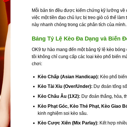
Mỗi bản tin đều được kiểm chứng kỹ lưỡng về độ
việc một tiền đạo chủ lực bị treo giò có thể là
này nhanh chóng trong các phân tích của mình.
Bảng Tỷ Lệ Kèo Đa Dạng và Biến 
OK9 tự hào mang đến một bảng tỷ lệ kèo bóng đ
tôi không chỉ cung cấp các loại kèo phổ biến 
chơi:
Kèo Chấp (Asian Handicap):
Kèo phổ biến 
Kèo Tài Xỉu (Over/Under):
Dự đoán tổng số
Kèo Châu Âu (1X2):
Dự đoán thắng, hòa, t
Kèo Phạt Góc, Kèo Thẻ Phạt, Kèo Giao B
kinh nghiệm soi kèo sâu.
Kèo Cược Xiên (Mix Parlay):
Kết hợp nhiều