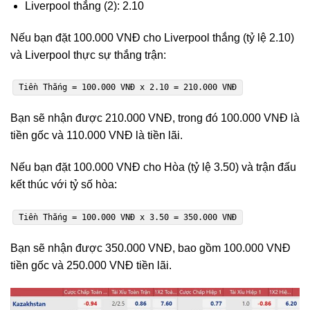
Liverpool thắng (2): 2.10
Nếu bạn đặt 100.000 VNĐ cho Liverpool thắng (tỷ lệ 2.10)
và Liverpool thực sự thắng trận:
Tiền Thắng = 100.000 VNĐ x 2.10 = 210.000 VNĐ
Bạn sẽ nhận được 210.000 VNĐ, trong đó 100.000 VNĐ là
tiền gốc và 110.000 VNĐ là tiền lãi.
Nếu bạn đặt 100.000 VNĐ cho Hòa (tỷ lệ 3.50) và trận đấu
kết thúc với tỷ số hòa:
Tiền Thắng = 100.000 VNĐ x 3.50 = 350.000 VNĐ
Bạn sẽ nhận được 350.000 VNĐ, bao gồm 100.000 VNĐ
tiền gốc và 250.000 VNĐ tiền lãi.