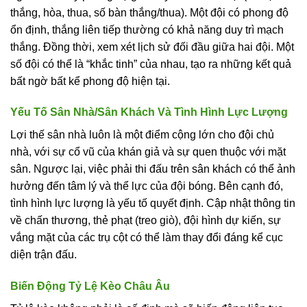
thắng, hòa, thua, số bàn thắng/thua). Một đội có phong độ
ổn định, thắng liên tiếp thường có khả năng duy trì mạch
thắng. Đồng thời, xem xét lịch sử đối đầu giữa hai đội. Một
số đội có thể là “khắc tinh” của nhau, tạo ra những kết quả
bất ngờ bất kể phong độ hiện tại.
Yếu Tố Sân Nhà/Sân Khách Và Tình Hình Lực Lượng
Lợi thế sân nhà luôn là một điểm cộng lớn cho đội chủ
nhà, với sự cổ vũ của khán giả và sự quen thuộc với mặt
sân. Ngược lại, việc phải thi đấu trên sân khách có thể ảnh
hưởng đến tâm lý và thể lực của đội bóng. Bên cạnh đó,
tình hình lực lượng là yếu tố quyết định. Cập nhật thông tin
về chấn thương, thẻ phạt (treo giò), đội hình dự kiến, sự
vắng mặt của các trụ cột có thể làm thay đổi đáng kể cục
diện trận đấu.
Biến Động Tỷ Lệ Kèo Châu Âu