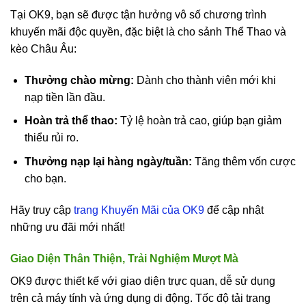
Tại OK9, bạn sẽ được tận hưởng vô số chương trình
khuyến mãi độc quyền, đặc biệt là cho sảnh Thể Thao và
kèo Châu Âu:
Thưởng chào mừng:
Dành cho thành viên mới khi
nạp tiền lần đầu.
Hoàn trả thể thao:
Tỷ lệ hoàn trả cao, giúp bạn giảm
thiểu rủi ro.
Thưởng nạp lại hàng ngày/tuần:
Tăng thêm vốn cược
cho bạn.
Hãy truy cập
trang Khuyến Mãi của OK9
để cập nhật
những ưu đãi mới nhất!
Giao Diện Thân Thiện, Trải Nghiệm Mượt Mà
OK9 được thiết kế với giao diện trực quan, dễ sử dụng
trên cả máy tính và ứng dụng di động. Tốc độ tải trang