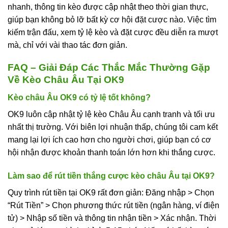
nhanh, thông tin kèo được cập nhật theo thời gian thực,
giúp bạn không bỏ lỡ bất kỳ cơ hội đặt cược nào. Việc tìm
kiếm trận đấu, xem tỷ lệ kèo và đặt cược đều diễn ra mượt
mà, chỉ với vài thao tác đơn giản.
FAQ – Giải Đáp Các Thắc Mắc Thường Gặp
Về Kèo Châu Âu Tại OK9
Kèo châu Âu OK9 có tỷ lệ tốt không?
OK9 luôn cập nhật tỷ lệ kèo Châu Âu cạnh tranh và tối ưu
nhất thị trường. Với biên lợi nhuận thấp, chúng tôi cam kết
mang lại lợi ích cao hơn cho người chơi, giúp bạn có cơ
hội nhận được khoản thanh toán lớn hơn khi thắng cược.
Làm sao để rút tiền thắng cược kèo châu Âu tại OK9?
Quy trình rút tiền tại OK9 rất đơn giản: Đăng nhập > Chọn
“Rút Tiền” > Chọn phương thức rút tiền (ngân hàng, ví điện
tử) > Nhập số tiền và thông tin nhận tiền > Xác nhận. Thời