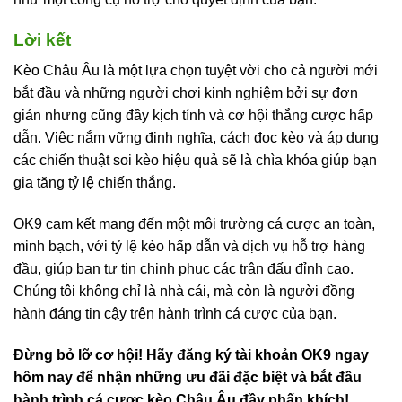
Lời kết
Kèo Châu Âu là một lựa chọn tuyệt vời cho cả người mới
bắt đầu và những người chơi kinh nghiệm bởi sự đơn
giản nhưng cũng đầy kịch tính và cơ hội thắng cược hấp
dẫn. Việc nắm vững định nghĩa, cách đọc kèo và áp dụng
các chiến thuật soi kèo hiệu quả sẽ là chìa khóa giúp bạn
gia tăng tỷ lệ chiến thắng.
OK9 cam kết mang đến một môi trường cá cược an toàn,
minh bạch, với tỷ lệ kèo hấp dẫn và dịch vụ hỗ trợ hàng
đầu, giúp bạn tự tin chinh phục các trận đấu đỉnh cao.
Chúng tôi không chỉ là nhà cái, mà còn là người đồng
hành đáng tin cậy trên hành trình cá cược của bạn.
Đừng bỏ lỡ cơ hội! Hãy đăng ký tài khoản OK9 ngay
hôm nay để nhận những ưu đãi đặc biệt và bắt đầu
hành trình cá cược kèo Châu Âu đầy phấn khích!