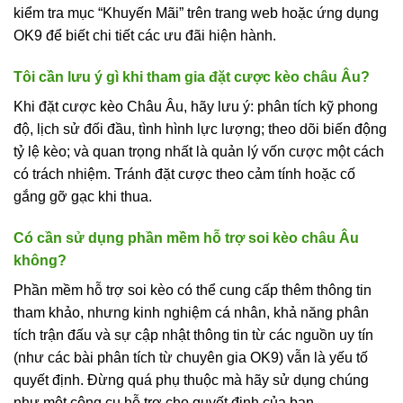
kiểm tra mục “Khuyến Mãi” trên trang web hoặc ứng dụng
OK9 để biết chi tiết các ưu đãi hiện hành.
Tôi cần lưu ý gì khi tham gia đặt cược kèo châu Âu?
Khi đặt cược kèo Châu Âu, hãy lưu ý: phân tích kỹ phong
độ, lịch sử đối đầu, tình hình lực lượng; theo dõi biến động
tỷ lệ kèo; và quan trọng nhất là quản lý vốn cược một cách
có trách nhiệm. Tránh đặt cược theo cảm tính hoặc cố
gắng gỡ gạc khi thua.
Có cần sử dụng phần mềm hỗ trợ soi kèo châu Âu
không?
Phần mềm hỗ trợ soi kèo có thể cung cấp thêm thông tin
tham khảo, nhưng kinh nghiệm cá nhân, khả năng phân
tích trận đấu và sự cập nhật thông tin từ các nguồn uy tín
(như các bài phân tích từ chuyên gia OK9) vẫn là yếu tố
quyết định. Đừng quá phụ thuộc mà hãy sử dụng chúng
như một công cụ hỗ trợ cho quyết định của bạn.