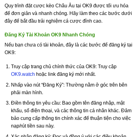
Quy trình đặt cược kèo Châu Âu tại OK9 được tối ưu hóa
để đơn giản và nhanh chóng. Hãy làm theo các bước dưới
đây để bắt đầu trải nghiệm cá cược đỉnh cao.
Đăng Ký Tài Khoản OK9 Nhanh Chóng
Nếu bạn chưa có tài khoản, đây là các bước để đăng ký tại
OK9:
Truy cập trang chủ chính thức của OK9: Truy cập
OK9.watch
hoặc link đăng ký mới nhất.
Nhấp vào nút “Đăng Ký”: Thường nằm ở góc trên bên
phải màn hình.
Điền thông tin yêu cầu: Bao gồm tên đăng nhập, mật
khẩu, số điện thoại, và các thông tin cá nhân khác. Đảm
bảo cung cấp thông tin chính xác để thuận tiện cho việc
nạp/rút tiền sau này.
Xác nhận đăng ký: Đọc và đồng ý với các điều khoản,