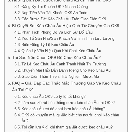
Hướng Dẫn Đặt Cược Kèo Châu Âu Chi Tiết Tại OK9
Đăng Ký Tài Khoản OK9 Nhanh Chóng
Nạp Tiền Vào Tài Khoản OK9 An Toàn
Các Bước Đặt Kèo Châu Âu Trên Giao Diện OK9
Bí Quyết Soi Kèo Châu Âu Hiệu Quả Từ Chuyên Gia OK9
Phân Tích Phong Độ Và Lịch Sử Đối Đầu
Yếu Tố Sân Nhà/Sân Khách Và Tình Hình Lực Lượng
Biến Động Tỷ Lệ Kèo Châu Âu
Quản Lý Vốn Hiệu Quả Khi Chơi Kèo Châu Âu
Tại Sao Nên Chọn OK9 Để Chơi Kèo Châu Âu?
Tỷ Lệ Kèo Châu Âu Cạnh Tranh Nhất Thị Trường
Khuyến Mãi Hấp Dẫn Dành Riêng Cho Kèo Châu Âu
Giao Diện Thân Thiện, Trải Nghiệm Mượt Mà
FAQ – Giải Đáp Các Thắc Mắc Thường Gặp Về Kèo Châu
Âu Tại OK9
Kèo châu Âu OK9 có tỷ lệ tốt không?
Làm sao để rút tiền thắng cược kèo châu Âu tại OK9?
Kèo châu Âu có dễ chơi hơn kèo châu Á không?
OK9 có khuyến mãi gì đặc biệt cho người chơi kèo châu
Âu?
Tôi cần lưu ý gì khi tham gia đặt cược kèo châu Âu?