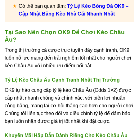
Có thể bạn quan tâm:
Tỷ Lệ Kèo Bóng Đá OK9 –
Cập Nhật Bảng Kèo Nhà Cái Nhanh Nhất
Tại Sao Nên Chọn OK9 Để Chơi Kèo Châu
Âu?
Trong thị trường cá cược trực tuyến đầy cạnh tranh, OK9
luôn nỗ lực mang đến trải nghiệm tốt nhất cho người chơi
kèo Châu Âu với nhiều ưu điểm nổi bật.
Tỷ Lệ Kèo Châu Âu Cạnh Tranh Nhất Thị Trường
OK9 tự hào cung cấp tỷ lệ kèo Châu Âu (Odds 1×2) được
cập nhật nhanh chóng và chính xác, với biên lợi nhuận
công bằng, mang lại cơ hội thắng cao hơn cho người chơi.
Chúng tôi liên tục theo dõi và điều chỉnh tỷ lệ để đảm bảo
bạn luôn nhận được giá trị tốt nhất khi đặt cược.
Khuyến Mãi Hấp Dẫn Dành Riêng Cho Kèo Châu Âu