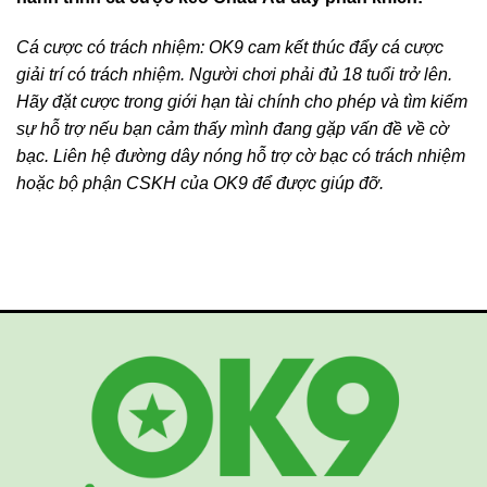
Cá cược có trách nhiệm: OK9 cam kết thúc đẩy cá cược
giải trí có trách nhiệm. Người chơi phải đủ 18 tuổi trở lên.
Hãy đặt cược trong giới hạn tài chính cho phép và tìm kiếm
sự hỗ trợ nếu bạn cảm thấy mình đang gặp vấn đề về cờ
bạc. Liên hệ đường dây nóng hỗ trợ cờ bạc có trách nhiệm
hoặc bộ phận CSKH của OK9 để được giúp đỡ.