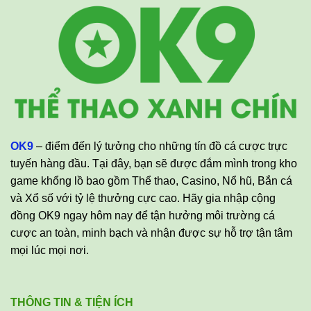
OK9
– điểm đến lý tưởng cho những tín đồ cá cược trực
tuyến hàng đầu. Tại đây, bạn sẽ được đắm mình trong kho
game khổng lồ bao gồm Thể thao, Casino, Nổ hũ, Bắn cá
và Xổ số với tỷ lệ thưởng cực cao. Hãy gia nhập cộng
đồng OK9 ngay hôm nay để tận hưởng môi trường cá
cược an toàn, minh bạch và nhận được sự hỗ trợ tận tâm
mọi lúc mọi nơi.
THÔNG TIN & TIỆN ÍCH