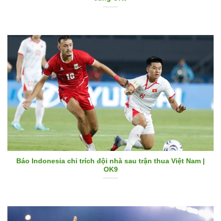
Báo Indonesia chỉ trích đội nhà sau trận thua Việt Nam |
OK9