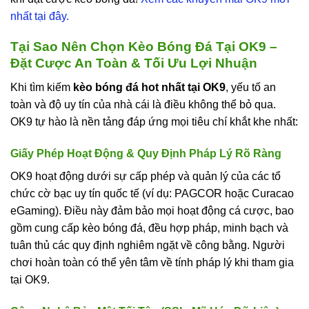
nhất tại đây.
Tại Sao Nên Chọn Kèo Bóng Đá Tại OK9 –
Đặt Cược An Toàn & Tối Ưu Lợi Nhuận
Khi tìm kiếm
kèo bóng đá hot nhất tại OK9
, yếu tố an
toàn và độ uy tín của nhà cái là điều không thể bỏ qua.
OK9 tự hào là nền tảng đáp ứng mọi tiêu chí khắt khe nhất:
Giấy Phép Hoạt Động & Quy Định Pháp Lý Rõ Ràng
OK9 hoạt động dưới sự cấp phép và quản lý của các tổ
chức cờ bạc uy tín quốc tế (ví dụ: PAGCOR hoặc Curacao
eGaming). Điều này đảm bảo mọi hoạt động cá cược, bao
gồm cung cấp kèo bóng đá, đều hợp pháp, minh bạch và
tuân thủ các quy định nghiêm ngặt về công bằng. Người
chơi hoàn toàn có thể yên tâm về tính pháp lý khi tham gia
tại OK9.