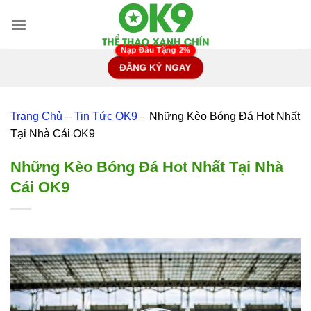
Chuyển
đến
nội
dung
ĐĂNG KÝ NGAY
Trang Chủ
–
Tin Tức OK9
–
Những Kèo Bóng Đá Hot Nhất
Tại Nhà Cái OK9
Những Kèo Bóng Đá Hot Nhất Tại Nhà
Cái OK9