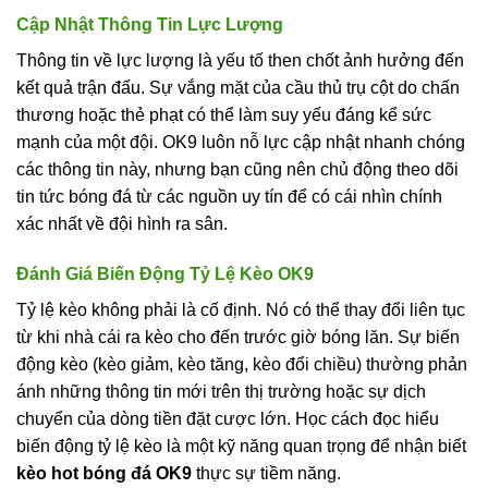
Cập Nhật Thông Tin Lực Lượng
Thông tin về lực lượng là yếu tố then chốt ảnh hưởng đến
kết quả trận đấu. Sự vắng mặt của cầu thủ trụ cột do chấn
thương hoặc thẻ phạt có thể làm suy yếu đáng kể sức
mạnh của một đội. OK9 luôn nỗ lực cập nhật nhanh chóng
các thông tin này, nhưng bạn cũng nên chủ động theo dõi
tin tức bóng đá từ các nguồn uy tín để có cái nhìn chính
xác nhất về đội hình ra sân.
Đánh Giá Biến Động Tỷ Lệ Kèo OK9
Tỷ lệ kèo không phải là cố định. Nó có thể thay đổi liên tục
từ khi nhà cái ra kèo cho đến trước giờ bóng lăn. Sự biến
động kèo (kèo giảm, kèo tăng, kèo đổi chiều) thường phản
ánh những thông tin mới trên thị trường hoặc sự dịch
chuyển của dòng tiền đặt cược lớn. Học cách đọc hiểu
biến động tỷ lệ kèo là một kỹ năng quan trọng để nhận biết
kèo hot bóng đá OK9
thực sự tiềm năng.