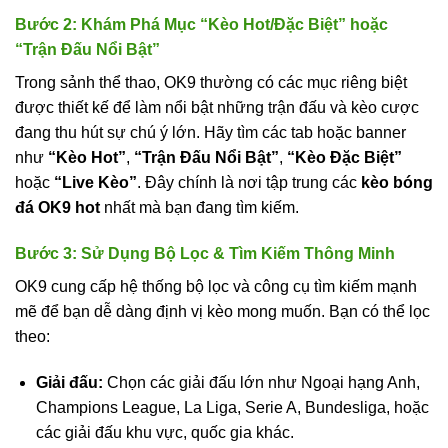
Bước 2: Khám Phá Mục “Kèo Hot/Đặc Biệt” hoặc
“Trận Đấu Nổi Bật”
Trong sảnh thể thao, OK9 thường có các mục riêng biệt
được thiết kế để làm nổi bật những trận đấu và kèo cược
đang thu hút sự chú ý lớn. Hãy tìm các tab hoặc banner
như
“Kèo Hot”
,
“Trận Đấu Nổi Bật”
,
“Kèo Đặc Biệt”
hoặc
“Live Kèo”
. Đây chính là nơi tập trung các
kèo bóng
đá OK9 hot
nhất mà bạn đang tìm kiếm.
Bước 3: Sử Dụng Bộ Lọc & Tìm Kiếm Thông Minh
OK9 cung cấp hệ thống bộ lọc và công cụ tìm kiếm mạnh
mẽ để bạn dễ dàng định vị kèo mong muốn. Bạn có thể lọc
theo:
Giải đấu:
Chọn các giải đấu lớn như Ngoại hạng Anh,
Champions League, La Liga, Serie A, Bundesliga, hoặc
các giải đấu khu vực, quốc gia khác.