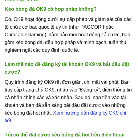
Kèo bóng đá OK9 có hợp pháp không?
Có. OK9 hoạt động dưới sự cấp phép và giám sát của các
tổ chức cờ bạc quốc tế uy tín (như PAGCOR hoặc
Curacao eGaming), đảm bảo mọi hoạt động cá cược, bao
gồm kèo bóng đá, đều hợp pháp và minh bạch, tuân thủ
nghiêm ngặt các quy định quốc tế.
Làm thế nào để đăng ký tài khoản OK9 và bắt đầu đặt
cược?
Quy trình đăng ký OK9 rất đơn giản, chỉ mất vài phút. Bạn
truy cập trang chủ OK9, nhấp vào “Đăng ký”, điền thông tin
cá nhân chính xác và xác nhận. Sau đó, nạp tiền vào tài
khoản và bạn đã sẵn sàng bắt đầu đặt cược vào những
kèo bóng đá hot nhất.
Xem hướng dẫn đăng ký OK9 chi
tiết.
Tôi có thể đặt cược kèo bóng đá hot trên điện thoại