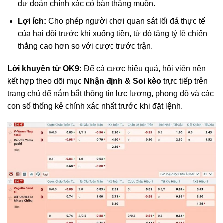
dự đoán chính xác có bàn thắng muộn.
Lợi ích:
Cho phép người chơi quan sát lối đá thực tế
của hai đội trước khi xuống tiền, từ đó tăng tỷ lệ chiến
thắng cao hơn so với cược trước trận.
Lời khuyên từ OK9:
Để cá cược hiệu quả, hội viên nên
kết hợp theo dõi mục
Nhận định & Soi kèo
trực tiếp trên
trang chủ để nắm bắt thông tin lực lượng, phong độ và các
con số thống kê chính xác nhất trước khi đặt lệnh.