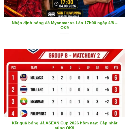
Nhận định bóng đá Myanmar vs Lào 17h00 ngày 4/8 –
OK9
Kết quả bóng đá ASEAN Cup 2026 hôm nay: Cập nhật
cùng OK9