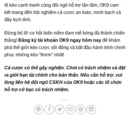
lệ kèo cạnh tranh cùng đội ngũ hỗ trợ tận tâm, OK9 cam
kết mang đến trải nghiệm cá cược an toàn, minh bạch và
đầy kịch tính.
Đừng bỏ lỡ cơ hội biến niềm đam mê bóng đá thành chiến
thắng!
Đăng ký tài khoản OK9 ngay hôm nay
để khám
phá thế giới kèo cược sôi động và bắt đầu hành trình chinh
phục những kèo “thơm” nhất!
Cá cược có thể gây nghiện. Chơi có trách nhiệm và đặt
ra giới hạn tài chính cho bản thân. Nếu cần hỗ trợ, vui
lòng liên hệ đội ngũ CSKH của OK9 hoặc các tổ chức
hỗ trợ cờ bạc có trách nhiệm.