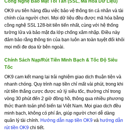
Công Nghệ Bảo Mật Tối Tân (SSL, Mã Hóa Dữ Liệu)
OK9 ưu tiên hàng đầu việc bảo vệ thông tin cá nhân và tài
chính của người chơi. Mọi dữ liệu đều được mã hóa bằng
công nghệ SSL 128-bit tiên tiến nhất, cùng với hệ thống
tường lửa và bảo mật đa lớp chống xâm nhập. Điều này
đảm bảo rằng thông tin của bạn luôn an toàn tuyệt đối khỏi
mọi mối đe dọa từ bên ngoài.
Chính Sách Nạp/Rút Tiền Minh Bạch & Tốc Độ Siêu
Tốc
OK9 cam kết mang lại trải nghiệm giao dịch thuận tiện và
nhanh chóng. Quy trình nạp tiền chỉ mất vài phút, trong khi
rút tiền thắng cược được xử lý siêu tốc, thường chỉ trong
vòng 30 phút đến 2 giờ đồng hồ, thông qua nhiều phương
thức thanh toán phổ biến tại Việt Nam. Mọi giao dịch đều
minh bạch, không có phí ẩn, giúp người chơi dễ dàng
quản lý tài chính.
Hướng dẫn nạp tiền OK9
và
hướng dẫn
rút tiền OK9
chi tiết.