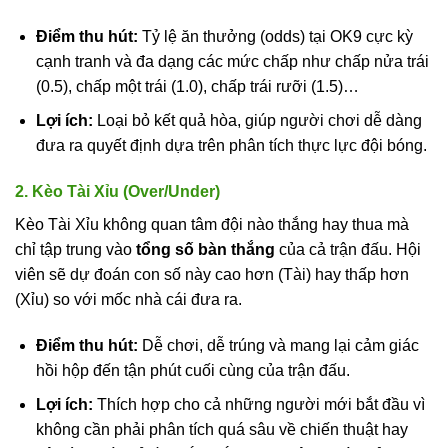
Điểm thu hút:
Tỷ lệ ăn thưởng (odds) tại OK9 cực kỳ
cạnh tranh và đa dạng các mức chấp như chấp nửa trái
(0.5), chấp một trái (1.0), chấp trái rưỡi (1.5)…
Lợi ích:
Loại bỏ kết quả hòa, giúp người chơi dễ dàng
đưa ra quyết định dựa trên phân tích thực lực đội bóng.
2. Kèo Tài Xỉu (Over/Under)
Kèo Tài Xỉu không quan tâm đội nào thắng hay thua mà
chỉ tập trung vào
tổng số bàn thắng
của cả trận đấu.
Hội
viên sẽ dự đoán con số này cao hơn (Tài) hay thấp hơn
(Xỉu) so với mốc nhà cái đưa ra.
Điểm thu hút:
Dễ chơi, dễ trúng và mang lại cảm giác
hồi hộp đến tận phút cuối cùng của trận đấu.
Lợi ích:
Thích hợp cho cả những người mới bắt đầu vì
không cần phải phân tích quá sâu về chiến thuật hay