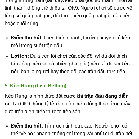
Trong những năm gần đây, kèo phạt góc trở thành “món ăn
tinh thần” không thể thiếu tại OK9.
Người chơi sẽ cược về
tổng số quả phạt góc, đội thực hiện quả phạt góc đầu tiên
hoặc cuối cùng.
Điểm thu hút:
Diễn biến nhanh, thường xuyên có kèo
mới trong suốt trận đấu.
Lợi ích:
Dựa trên lối chơi của các đội (ví dụ đội thích
tấn công biên sẽ có nhiều phạt góc) nên rất dễ soi kèo
nếu bạn là người hay theo dõi các trận đấu trực tiếp.
5. Kèo Rung (Live Betting)
Kèo Rung là hình thức đặt cược khi
trận đấu đang diễn
ra
.
Tại OK9, bảng tỷ lệ kèo luôn biến động theo từng giây
dựa trên diễn biến thực tế trên sân.
Điểm thu hút:
Tính kịch tính cực cao.
Người chơi có
thể “về bờ” nhanh chóng chỉ trong vài phút cuối trận nếu