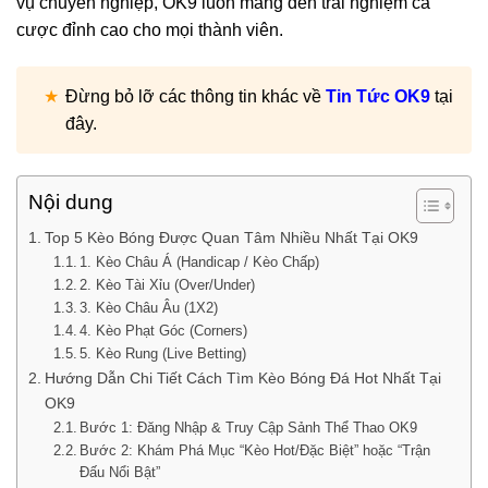
vụ chuyên nghiệp, OK9 luôn mang đến trải nghiệm cá
cược đỉnh cao cho mọi thành viên.
Đừng bỏ lỡ các thông tin khác về
Tin Tức OK9
tại
đây.
Nội dung
Top 5 Kèo Bóng Được Quan Tâm Nhiều Nhất Tại OK9
1. Kèo Châu Á (Handicap / Kèo Chấp)
2. Kèo Tài Xỉu (Over/Under)
3. Kèo Châu Âu (1X2)
4. Kèo Phạt Góc (Corners)
5. Kèo Rung (Live Betting)
Hướng Dẫn Chi Tiết Cách Tìm Kèo Bóng Đá Hot Nhất Tại
OK9
Bước 1: Đăng Nhập & Truy Cập Sảnh Thể Thao OK9
Bước 2: Khám Phá Mục “Kèo Hot/Đặc Biệt” hoặc “Trận
Đấu Nổi Bật”