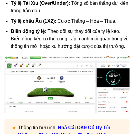
Tỷ lệ Tài Xỉu (Over/Under):
Tổng số bàn thắng dự kiến
trong trận đấu.
Tỷ lệ châu Âu (1X2):
Cược Thắng – Hòa – Thua.
Biến động tỷ lệ:
Theo dõi sự thay đổi của tỷ lệ kèo.
Biến động kèo có thể cung cấp manh mối quan trọng về
thông tin mới hoặc xu hướng đặt cược của thị trường.
Thông tin hữu ích:
Nhà Cái OK9 Có Uy Tín