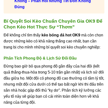
Không – Phản Hồi Những Tin Đồn Không
Đúng
Bí Quyết Soi Kèo Chuẩn Chuyên Gia OK9 Để
Chọn Kèo Hot Thực Sự “Thơm”
Để không chỉ tìm thấy
kèo bóng đá hot OK9
mà còn chọn
được những kèo có khả năng thắng cao nhất, bạn cần
trang bị cho mình những bí quyết soi kèo chuyên nghiệp:
Phân Tích Phong Độ & Lịch Sử Đối Đầu
Đừng bao giờ bỏ qua phong độ gần đây của hai đội (kết
quả thắng-thua-hòa trong 5-10 trận gần nhất) và lịch sử đối
đầu giữa họ. Một đội có phong độ cao thường có tâm lý tốt,
nhưng một đội cửa dưới có thể tạo bất ngờ khi thi đấu trên
sân nhà hoặc gặp đối thủ “kỵ dơ”. Phân tích kỹ lưỡng các
yếu tố này sẽ giúp bạn có cái nhìn toàn diện hơn về khả
năng của từng đội.